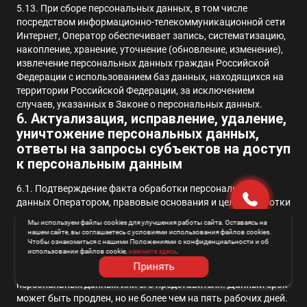
5.13. При сборе персональных данных, в том числе
посредством информационно-телекоммуникационной сети
Интернет, Оператор обеспечивает запись, систематизацию,
накопление, хранение, уточнение (обновление, изменение),
извлечение персональных данных граждан Российской
Федерации с использованием баз данных, находящихся на
территории Российской Федерации, за исключением
случаев, указанных в Законе о персональных данных.
6. Актуализация, исправление, удаление,
уничтожение персональных данных,
ответы на запросы субъектов на доступ
к персональным данным
6.1. Подтверждение факта обработки персональных
данных Оператором, правовые основания и цели обработки
персональных данных, а также иные сведения, указанные в
Мы используем файлы cookies для улучшения работы сайта. Оставаясь на
ч. 7 ст. 14 Закона о персональных данных, предоставляются
нашем сайте, вы соглашаетесь с условиями использования файлов cookies.
Оператором субъекту персональных данных или его
Чтобы ознакомиться с нашими Положениями о конфиденциальности и об
использовании файлов cookie,
нажмите здесь
.
представителю в течение 10 рабочих дней с момента
Принять
обращения либо получения запроса субъекта
персональных данных или его представителя. Данный срок
может быть продлен, но не более чем на пять рабочих дней.